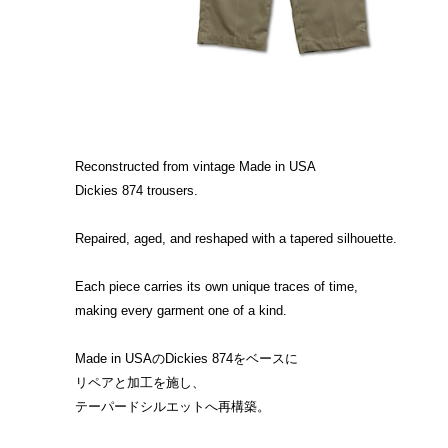
Reconstructed from vintage Made in USA
Dickies 874 trousers.
Repaired, aged, and reshaped with a tapered silhouette.
Each piece carries its own unique traces of time,
making every garment one of a kind.
Made in USAのDickies 874をベースに
リペアと加工を施し、
テーパードシルエットへ再構築。