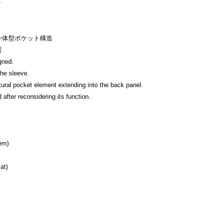
計
一体型ポケット構造
置
gned.
the sleeve.
tural pocket element extending into the back panel.
d after reconsidering its function.
em)
at)