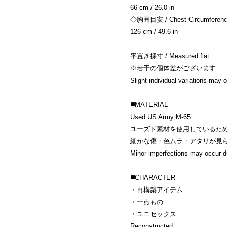
66 cm / 26.0 in
◇胸囲目安 / Chest Circumference
126 cm / 49.6 in
平置き採寸 / Measured flat
※若干の個体差がございます
Slight individual variations may o
◼️MATERIAL
Used US Army M-65
ユーズド素材を使用しているた
細かな傷・色ムラ・アタリが見
Minor imperfections may occur du
◼️CHARACTER
・再構築アイテム
・一点もの
・ユニセックス
Reconstructed