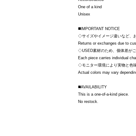
One of a kind
Unisex
◼️IMPORTANT NOTICE
◇サイズやイメージ違いなど、
Returns or exchanges due to cus
◇USED素材のため、個体差が
Each piece carries individual cha
◇モニター環境により実物と色
Actual colors may vary dependin
◼️AVAILABILITY
This is a one-of-a-kind piece.
No restock.