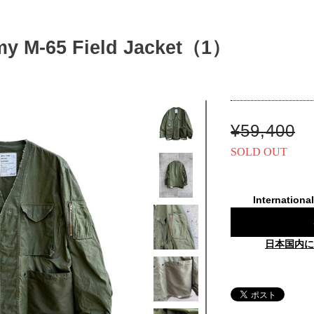
my M-65 Field Jacket（1）
¥59,400
SOLD OUT
Internationa
日本国内に